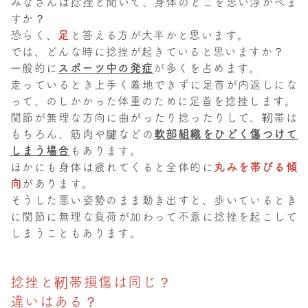
みなさんは捻挫と聞いて、身体のどこを思い浮かべま
すか？
恐らく、
足
と答える方が大半かと思います。
では、どんな時に捻挫が起きていると思いますか？
一般的に
スポーツ中の発症
が多くを占めます。
走っているとき上手く着地できずに足首が内返しにな
って、のしかかった体重のために足首を捻挫します。
関節が無理な方向に曲がったり捻ったりして、靭帯は
もちろん、筋肉や腱などの
軟部組織をひどく傷つけて
しまう場合
もあります。
ほかにも身体は疲れてくると全体的に
丸みを帯びる傾
向
があります。
そうした悪い姿勢のまま動き出すと、歩いているとき
に関節に無理な負荷が加わって不意に捻挫を起こして
しまうこともあります。
捻挫と靭帯損傷は同じ？
違いはある？