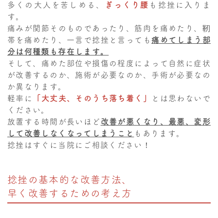
多くの大人を苦しめる、
ぎっくり腰
も捻挫に入りま
す。
痛みが関節そのものであったり、筋肉を痛めたり、靭
帯を痛めたり、一言で捻挫と言っても
痛めてしまう部
分は何種類も存在します。
そして、痛めた部位や損傷の程度によって自然に症状
が改善するのか、施術が必要なのか、手術が必要なの
か異なります。
軽率に
「大丈夫、そのうち落ち着く」
とは思わないで
ください。
放置する時間が長いほど
改善が悪くなり、最悪、変形
して改善しなくなってしまうこと
もあります。
捻挫はすぐに当院にご相談ください！
捻挫の基本的な改善方法、
早く改善するための考え方