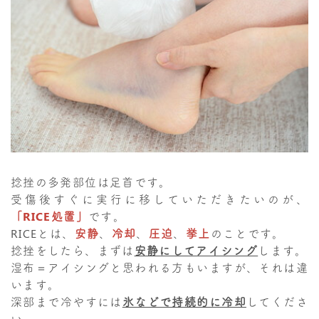
捻挫の多発部位は足首です。
受傷後すぐに実行に移していただきたいのが、
「RICE処置」
です。
RICEとは、
安静
、
冷却
、
圧迫
、
挙上
のことです。
捻挫をしたら、まずは
安静にしてアイシング
します。
湿布＝アイシングと思われる方もいますが、それは違
います。
深部まで冷やすには
氷などで持続的に冷却
してくださ
い。