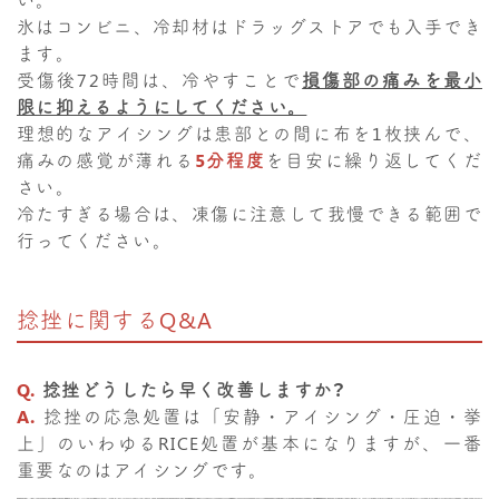
氷はコンビニ、冷却材はドラッグストアでも入手でき
ます。
受傷後72時間は、冷やすことで
損傷部の痛みを最小
限に抑えるようにしてください。
理想的なアイシングは患部との間に布を1枚挟んで、
痛みの感覚が薄れる
5分程度
を目安に繰り返してくだ
さい。
冷たすぎる場合は、凍傷に注意して我慢できる範囲で
行ってください。
捻挫に関するQ&A
Q.
捻挫どうしたら早く改善しますか？
A.
捻挫の応急処置は「安静・アイシング・圧迫・挙
上」のいわゆるRICE処置が基本になりますが、一番
重要なのはアイシングです。