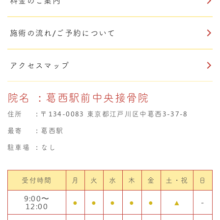
料金のご案内
施術の流れ/ご予約について
アクセスマップ
院名
：葛西駅前中央接骨院
住所
：
〒134-0083 東京都江戸川区中葛西3-37-8
最寄
：葛西駅
駐車場
：なし
受付時間
月
火
水
木
金
土・祝
日
9:00〜
●
●
●
●
●
▲
-
12:00