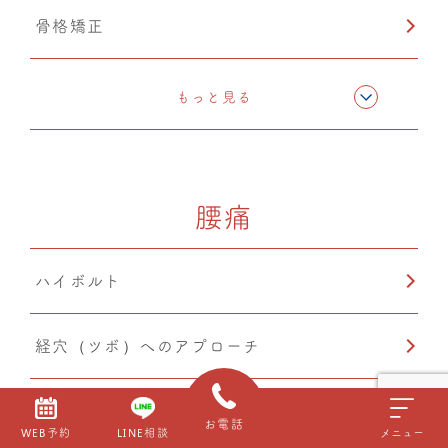
骨格矯正
CMC筋膜ストレッチ（リリース）
もっと見る
ドレナージュ(EHD・DPL)
腰痛
カッピング
ハイボルト
PIA(ピア)
経穴（ツボ）へのアプローチ
テーピング
お電話
WEB予約
LINE相談
メニュー