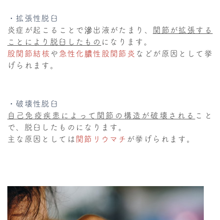
・拡張性脱臼
炎症が起こることで滲出液がたまり、
関節が拡張する
ことにより脱臼したもの
になります。
股関節結核
や
急性化膿性股関節炎
などが原因として挙
げられます。
・破壊性脱臼
自己免疫疾患によって関節の構造が破壊される
こと
で、脱臼したものになります。
主な原因としては
関節リウマチ
が挙げられます。