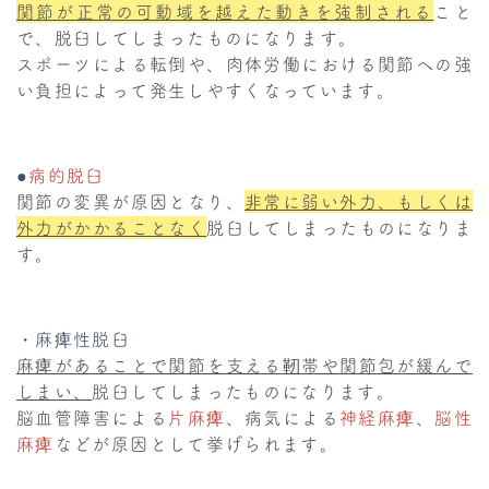
関節が正常の可動域を越えた動きを強制される
こと
で、脱臼してしまったものになります。
スポーツによる転倒や、肉体労働における関節への強
い負担によって発生しやすくなっています。
●
病的脱臼
関節の変異が原因となり、
非常に弱い外力、もしくは
外力がかかることなく
脱臼してしまったものになりま
す。
・麻痺性脱臼
麻痺があることで関節を支える靭帯や関節包が緩んで
しまい、
脱臼してしまったものになります。
脳血管障害による
片麻痺
、病気による
神経麻痺
、
脳性
麻痺
などが原因として挙げられます。