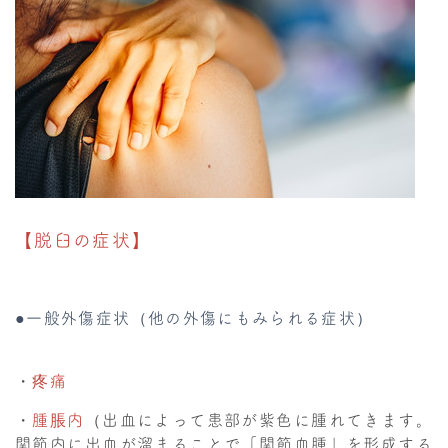
【脱臼の症状】
●一般外傷症状（他の外傷にもみられる症状）
・
疼痛
・
腫脹内
（出血によって患部が紫色に腫れてきます。
関節内に出血が溜まることで「関節血腫」を形成する