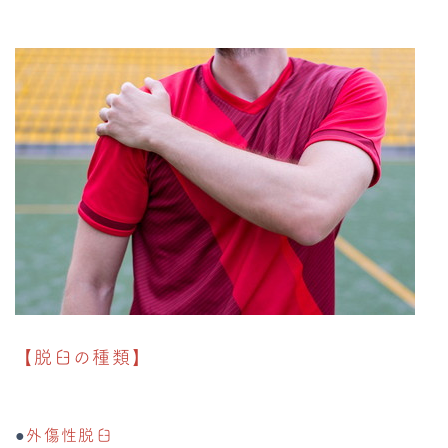
【脱臼の種類】
●
外傷性脱臼