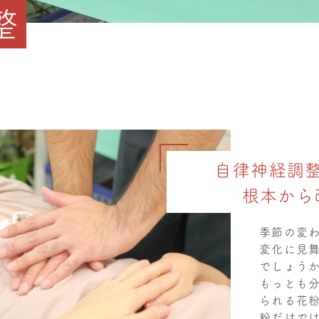
整
自律神経調
根本から
季節の変
変化に見
でしょう
もっとも
られる花
粉だけで