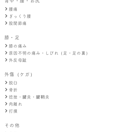
背中・腰・お尻
腰痛
ぎっくり腰
股関節痛
膝・足
膝の痛み
原因不明の痛み・しびれ（足・足の裏）
外反母趾
外傷（ケガ）
脱臼
骨折
捻挫・腱炎・腱鞘炎
肉離れ
打撲
その他