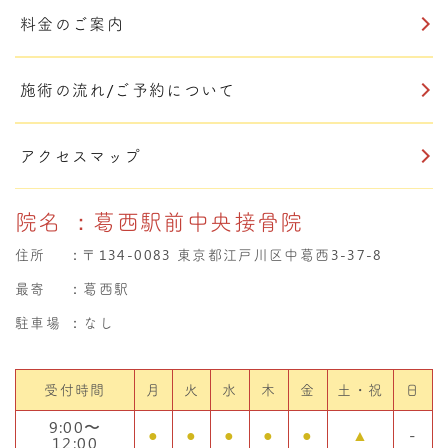
料金のご案内
施術の流れ/ご予約について
アクセスマップ
院名
：葛西駅前中央接骨院
住所
：
〒134-0083 東京都江戸川区中葛西3-37-8
最寄
：葛西駅
駐車場
：なし
受付時間
月
火
水
木
金
土・祝
日
9:00〜
●
●
●
●
●
▲
-
12:00