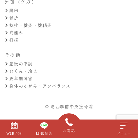
外傷（ケガ）
脱臼
骨折
捻挫・腱炎・腱鞘炎
肉離れ
打撲
その他
産後の不調
むくみ・冷え
更年期障害
身体のゆがみ・アンバランス
© 葛西駅前中央接骨院
お電話
WEB予約
LINE相談
メニュー