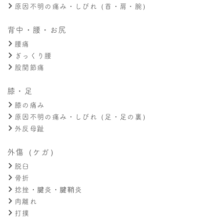
原因不明の痛み・しびれ（首・肩・腕）
背中・腰・お尻
腰痛
ぎっくり腰
股関節痛
膝・足
膝の痛み
原因不明の痛み・しびれ（足・足の裏）
外反母趾
外傷（ケガ）
脱臼
骨折
捻挫・腱炎・腱鞘炎
肉離れ
打撲